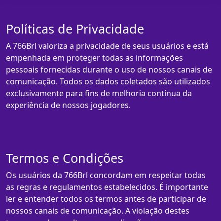
Políticas de Privacidade
A 766Brl valoriza a privacidade de seus usuários e está
empenhada em proteger todas as informações
pessoais fornecidas durante o uso de nossos canais de
comunicação. Todos os dados coletados são utilizados
exclusivamente para fins de melhoria contínua da
experiência de nossos jogadores.
Termos e Condições
Os usuários da 766Brl concordam em respeitar todas
as regras e regulamentos estabelecidos. É importante
ler e entender todos os termos antes de participar de
nossos canais de comunicação. A violação destes