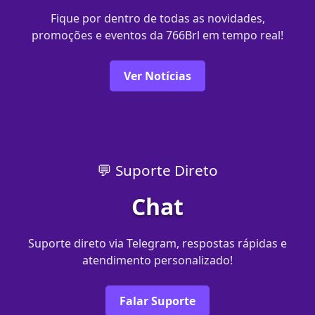
Fique por dentro de todas as novidades,
promoções e eventos da 766Brl em tempo real!
Ver Notícias
💬 Suporte Direto
Chat
Suporte direto via Telegram, respostas rápidas e
atendimento personalizado!
Falar Suporte