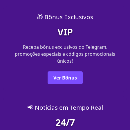
🎁 Bônus Exclusivos
VIP
Receba bônus exclusivos do Telegram,
promoções especiais e códigos promocionais
únicos!
Ver Bônus
📢 Notícias em Tempo Real
24/7