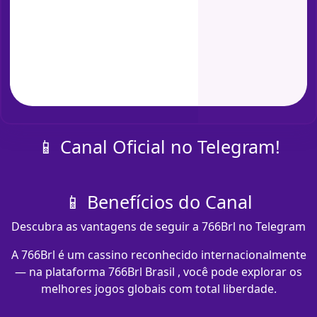
📱 Canal Oficial no Telegram!
📱 Benefícios do Canal
Descubra as vantagens de seguir a 766Brl no Telegram
A 766Brl é um cassino reconhecido internacionalmente
— na plataforma 766Brl Brasil , você pode explorar os
melhores jogos globais com total liberdade.