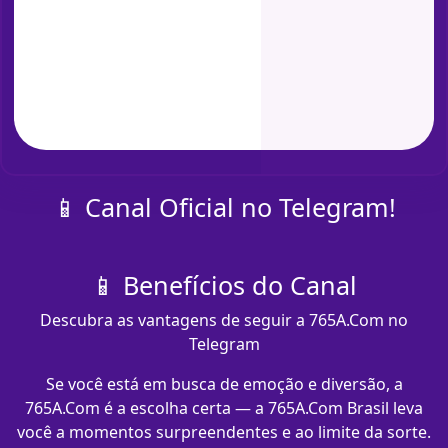
📱 Canal Oficial no Telegram!
📱 Benefícios do Canal
Descubra as vantagens de seguir a 765A.Com no
Telegram
Se você está em busca de emoção e diversão, a
765A.Com é a escolha certa — a 765A.Com Brasil leva
você a momentos surpreendentes e ao limite da sorte.