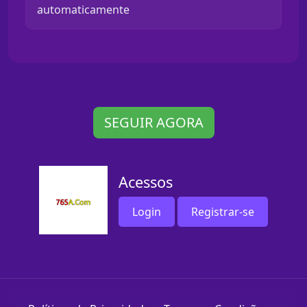
automaticamente
SEGUIR AGORA
Acessos
Login
Registrar-se