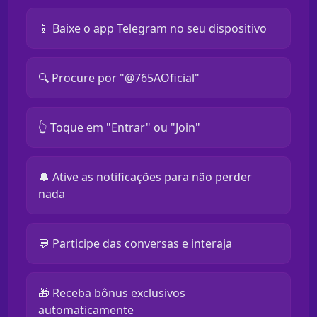
📱 Baixe o app Telegram no seu dispositivo
🔍 Procure por "@765AOficial"
👆 Toque em "Entrar" ou "Join"
🔔 Ative as notificações para não perder
nada
💬 Participe das conversas e interaja
🎁 Receba bônus exclusivos
automaticamente