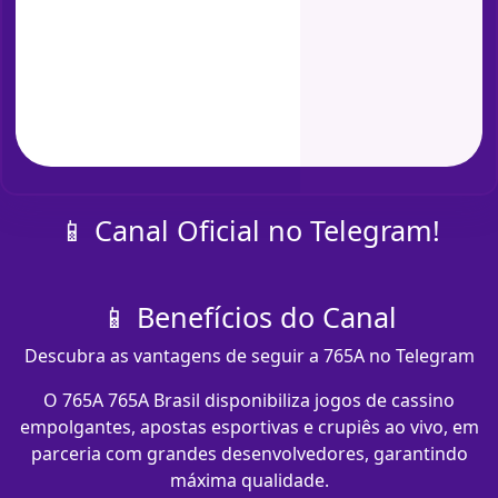
📱 Canal Oficial no Telegram!
📱 Benefícios do Canal
Descubra as vantagens de seguir a 765A no Telegram
O 765A 765A Brasil disponibiliza jogos de cassino
empolgantes, apostas esportivas e crupiês ao vivo, em
parceria com grandes desenvolvedores, garantindo
máxima qualidade.