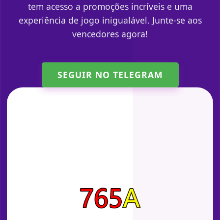
tem acesso a promoções incríveis e uma
experiência de jogo inigualável. Junte-se aos
vencedores agora!
SEGUIR NO TELEGRAM