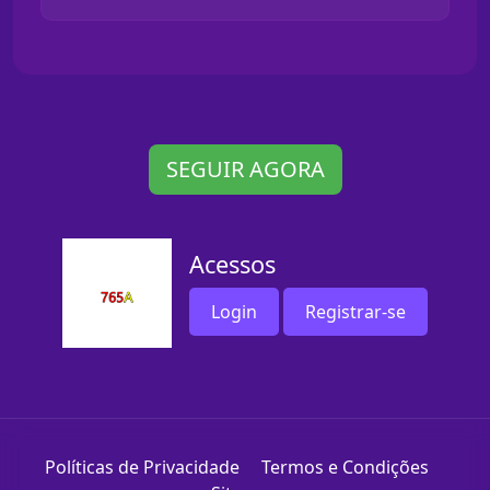
SEGUIR AGORA
Acessos
Login
Registrar-se
Políticas de Privacidade
Termos e Condições