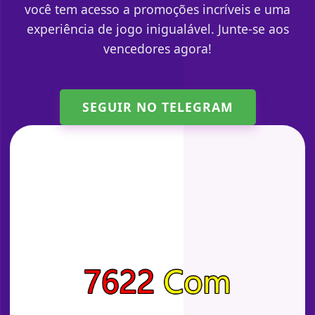
você tem acesso a promoções incríveis e uma
experiência de jogo inigualável. Junte-se aos
vencedores agora!
SEGUIR NO TELEGRAM