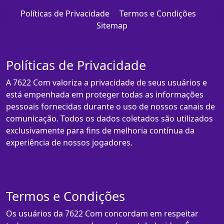
Políticas de Privacidade
Termos e Condições
Sitemap
Políticas de Privacidade
A 7622 Com valoriza a privacidade de seus usuários e
está empenhada em proteger todas as informações
pessoais fornecidas durante o uso de nossos canais de
comunicação. Todos os dados coletados são utilizados
exclusivamente para fins de melhoria contínua da
experiência de nossos jogadores.
Termos e Condições
Os usuários da 7622 Com concordam em respeitar