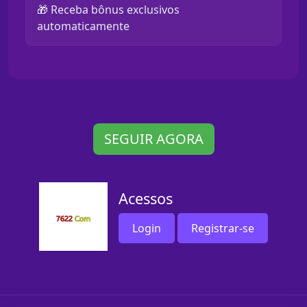
🎁 Receba bônus exclusivos
automaticamente
SEGUIR AGORA
Acessos
Login
Registrar-se