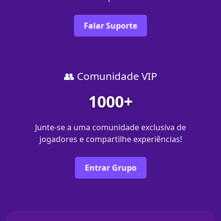
Falar Suporte
👥 Comunidade VIP
1000+
Junte-se a uma comunidade exclusiva de
jogadores e compartilhe experiências!
Entrar Grupo