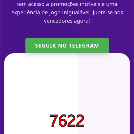
tem acesso a promoções incríveis e uma
experiência de jogo inigualável. Junte-se aos
vencedores agora!
SEGUIR NO TELEGRAM