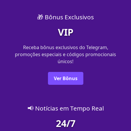
🎁 Bônus Exclusivos
VIP
Receba bônus exclusivos do Telegram,
promoções especiais e códigos promocionais
únicos!
Ver Bônus
📢 Notícias em Tempo Real
24/7