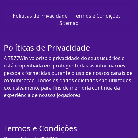
Políticas de Privacidade
Termos e Condições
Sitemap
Políticas de Privacidade
A 7577Win valoriza a privacidade de seus usuários e
está empenhada em proteger todas as informações
pessoais fornecidas durante o uso de nossos canais de
comunicação. Todos os dados coletados são utilizados
exclusivamente para fins de melhoria contínua da
experiência de nossos jogadores.
Termos e Condições