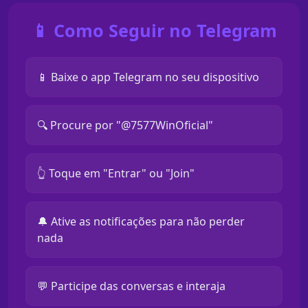
📱 Como Seguir no Telegram
📱 Baixe o app Telegram no seu dispositivo
🔍 Procure por "@7577WinOficial"
👆 Toque em "Entrar" ou "Join"
🔔 Ative as notificações para não perder
nada
💬 Participe das conversas e interaja