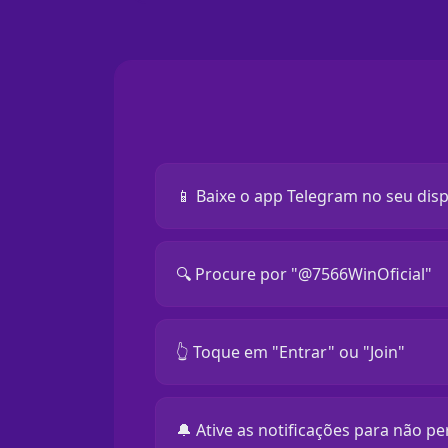
📱 Baixe o app Telegram no seu disp
🔍 Procure por "@7566WinOficial"
👆 Toque em "Entrar" ou "Join"
🔔 Ative as notificações para não p