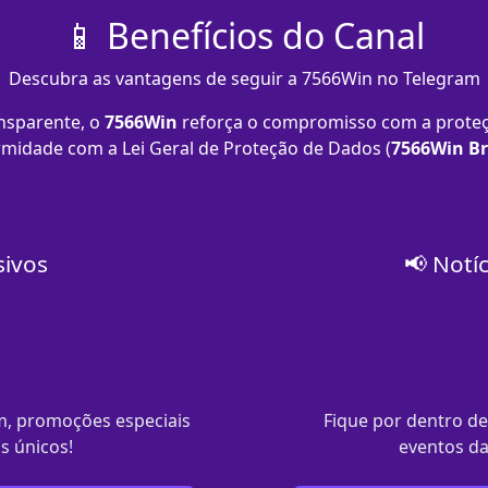
📱 Benefícios do Canal
Descubra as vantagens de seguir a 7566Win no Telegram
ansparente, o
7566Win
reforça o compromisso com a proteç
rmidade com a Lei Geral de Proteção de Dados (
7566Win Br
sivos
📢 Notí
m, promoções especiais
Fique por dentro d
s únicos!
eventos da