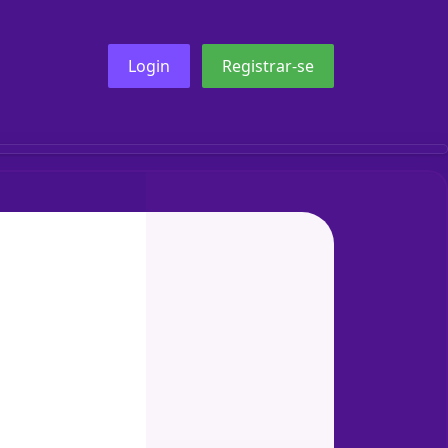
Login
Registrar-se