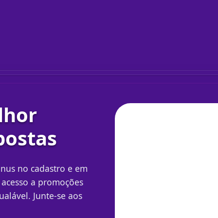
lhor
postas
nus no cadastro e em
 acesso a promoções
ualável. Junte-se aos