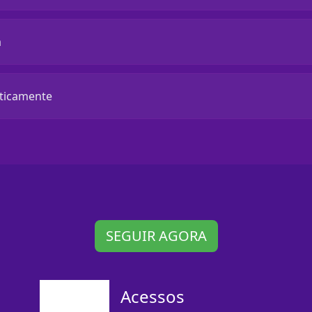
a
aticamente
SEGUIR AGORA
Acessos