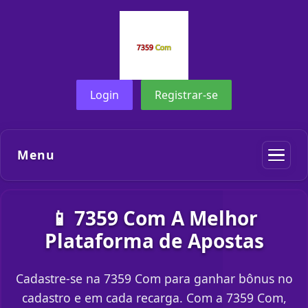
Login
Registrar-se
Menu
📱 7359 Com A Melhor
Plataforma de Apostas
Cadastre-se na 7359 Com para ganhar bônus no
cadastro e em cada recarga. Com a 7359 Com,