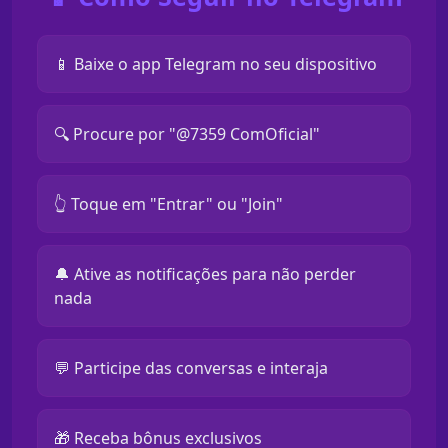
📱 Baixe o app Telegram no seu dispositivo
🔍 Procure por "@7359 ComOficial"
👆 Toque em "Entrar" ou "Join"
🔔 Ative as notificações para não perder
nada
💬 Participe das conversas e interaja
🎁 Receba bônus exclusivos