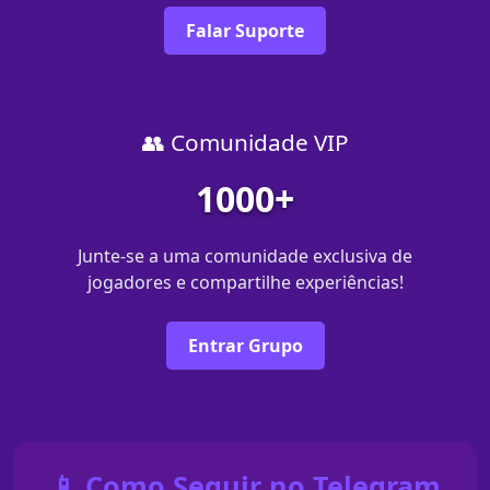
Falar Suporte
👥 Comunidade VIP
1000+
Junte-se a uma comunidade exclusiva de
jogadores e compartilhe experiências!
Entrar Grupo
📱 Como Seguir no Telegram