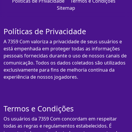
Políticas de Privacidade
Termos e Condições
Sitemap
Políticas de Privacidade
A 7359 Com valoriza a privacidade de seus usuários e
está empenhada em proteger todas as informações
pessoais fornecidas durante o uso de nossos canais de
comunicação. Todos os dados coletados são utilizados
exclusivamente para fins de melhoria contínua da
experiência de nossos jogadores.
Termos e Condições
Os usuários da 7359 Com concordam em respeitar
todas as regras e regulamentos estabelecidos. É