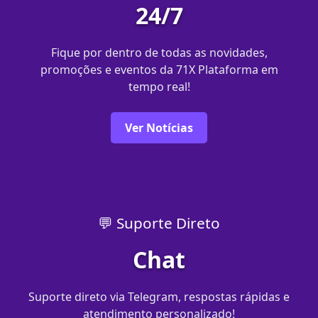
24/7
Fique por dentro de todas as novidades,
promoções e eventos da 71X Plataforma em
tempo real!
Ver Notícias
💬 Suporte Direto
Chat
Suporte direto via Telegram, respostas rápidas e
atendimento personalizado!