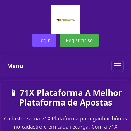
Login
Registrar-se
Menu
📱 71X Plataforma A Melhor
Plataforma de Apostas
Cadastre-se na 71X Plataforma para ganhar bônus
no cadastro e em cada recarga. Com a 71X