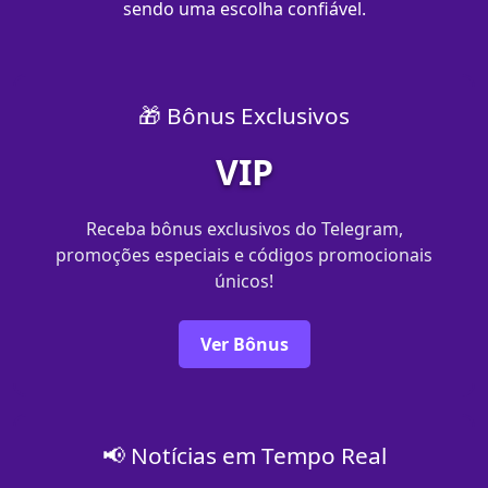
sendo uma escolha confiável.
🎁 Bônus Exclusivos
VIP
Receba bônus exclusivos do Telegram,
promoções especiais e códigos promocionais
únicos!
Ver Bônus
📢 Notícias em Tempo Real