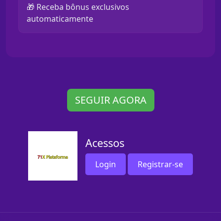
🎁 Receba bônus exclusivos
automaticamente
SEGUIR AGORA
Acessos
Login
Registrar-se