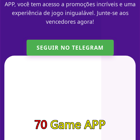
APP, você tem acesso a promoções incríveis e uma
experiência de jogo inigualável. Junte-se aos
vencedores agora!
SEGUIR NO TELEGRAM