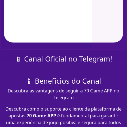
📱 Canal Oficial no Telegram!
📱 Benefícios do Canal
Descubra as vantagens de seguir a 70 Game APP no
Telegram
Descubra como o suporte ao cliente da plataforma de
apostas
70 Game APP
é fundamental para garantir
uma experiência de jogo positiva e segura para todos