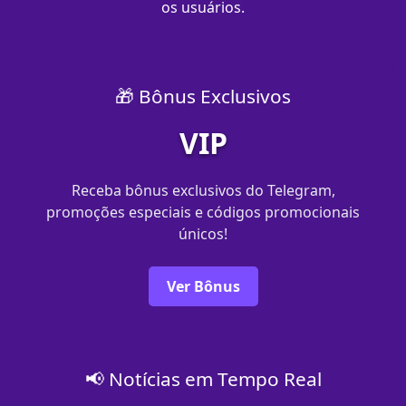
os usuários.
🎁 Bônus Exclusivos
VIP
Receba bônus exclusivos do Telegram,
promoções especiais e códigos promocionais
únicos!
Ver Bônus
📢 Notícias em Tempo Real