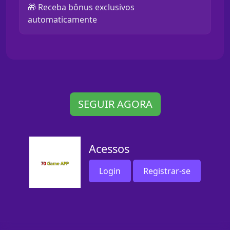
🎁 Receba bônus exclusivos
automaticamente
SEGUIR AGORA
Acessos
Login
Registrar-se