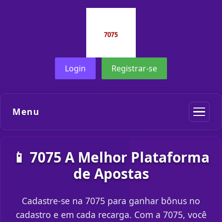
Login
Registrar-se
Menu
📱 7075 A Melhor Plataforma
de Apostas
Cadastre-se na 7075 para ganhar bônus no
cadastro e em cada recarga. Com a 7075, você