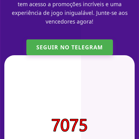
tem acesso a promoções incríveis e uma
experiência de jogo inigualável. Junte-se aos
vencedores agora!
SEGUIR NO TELEGRAM