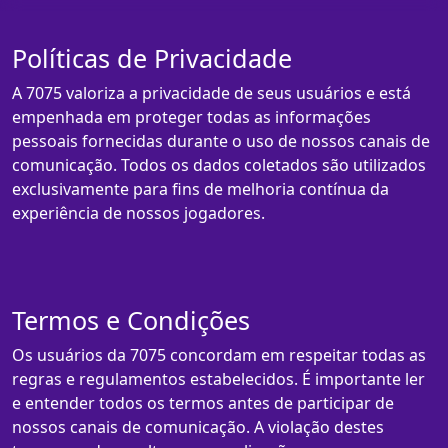
Políticas de Privacidade
A 7075 valoriza a privacidade de seus usuários e está
empenhada em proteger todas as informações
pessoais fornecidas durante o uso de nossos canais de
comunicação. Todos os dados coletados são utilizados
exclusivamente para fins de melhoria contínua da
experiência de nossos jogadores.
Termos e Condições
Os usuários da 7075 concordam em respeitar todas as
regras e regulamentos estabelecidos. É importante ler
e entender todos os termos antes de participar de
nossos canais de comunicação. A violação destes