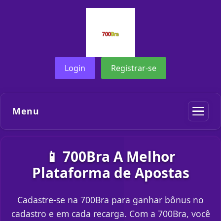
Login
Registrar-se
Menu
📱 700Bra A Melhor
Plataforma de Apostas
Cadastre-se na 700Bra para ganhar bônus no
cadastro e em cada recarga. Com a 700Bra, você