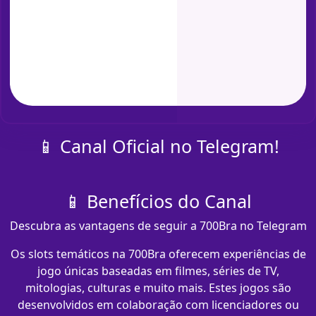
📱 Canal Oficial no Telegram!
📱 Benefícios do Canal
Descubra as vantagens de seguir a 700Bra no Telegram
Os slots temáticos na 700Bra oferecem experiências de
jogo únicas baseadas em filmes, séries de TV,
mitologias, culturas e muito mais. Estes jogos são
desenvolvidos em colaboração com licenciadores ou