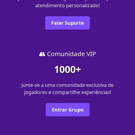
atendimento personalizado!
Falar Suporte
👥 Comunidade VIP
1000+
Junte-se a uma comunidade exclusiva de
jogadores e compartilhe experiências!
Entrar Grupo