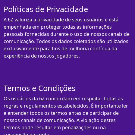
Políticas de Privacidade
A 6Z valoriza a privacidade de seus usuários e está
empenhada em proteger todas as informações
pessoais fornecidas durante o uso de nossos canais de
comunicação. Todos os dados coletados são utilizados
exclusivamente para fins de melhoria contínua da
experiência de nossos jogadores.
Termos e Condições
Os usuários da 6Z concordam em respeitar todas as
regras e regulamentos estabelecidos. É importante ler
e entender todos os termos antes de participar de
nossos canais de comunicação. A violação destes
termos pode resultar em penalizações ou na
suspensão da conta.