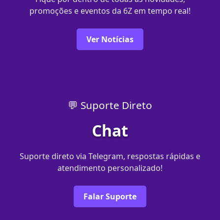
promoções e eventos da 6Z em tempo real!
Ver Notícias
💬 Suporte Direto
Chat
Suporte direto via Telegram, respostas rápidas e
atendimento personalizado!
Falar Suporte