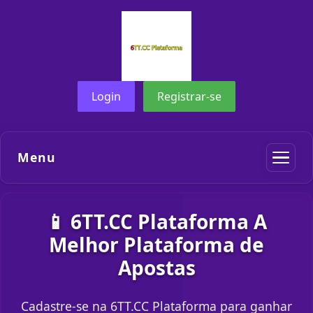
Login
Registrar-se
Menu
📱 6TT.CC Plataforma A
Melhor Plataforma de
Apostas
Cadastre-se na 6TT.CC Plataforma para ganhar