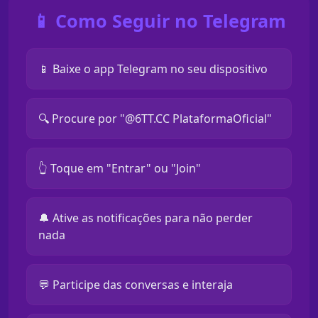
📱 Como Seguir no Telegram
📱 Baixe o app Telegram no seu dispositivo
🔍 Procure por "@6TT.CC PlataformaOficial"
👆 Toque em "Entrar" ou "Join"
🔔 Ative as notificações para não perder
nada
💬 Participe das conversas e interaja