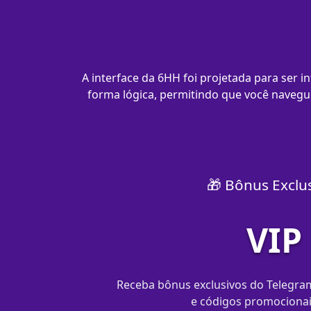
A interface da 6HH foi projetada para ser i
forma lógica, permitindo que você navegue
🎁 Bônus Exclu
VIP
Receba bônus exclusivos do Telegra
e códigos promocionai