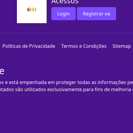
Acessos
Login
Registrar-se
Políticas de Privacidade
Termos e Condições
Sitemap
de
rios e está empenhada em proteger todas as informações pe
tados são utilizados exclusivamente para fins de melhoria