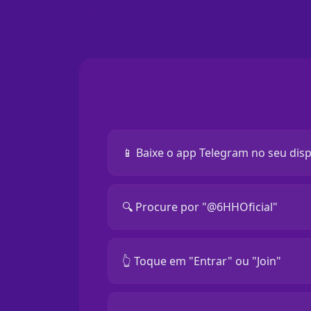
📱 Baixe o app Telegram no seu disp
🔍 Procure por "@6HHOficial"
👆 Toque em "Entrar" ou "Join"