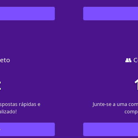
reto
👥 
t
espostas rápidas e
Junte-se a uma com
lizado!
compa
e