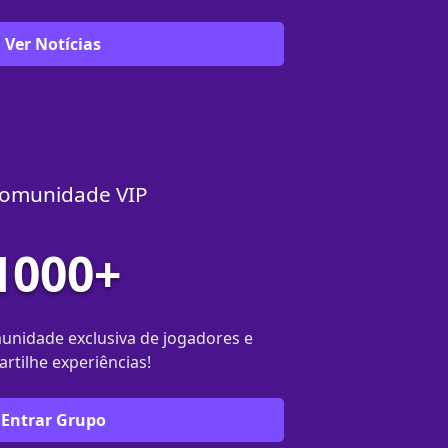
Ver Notícias
Comunidade VIP
1000+
unidade exclusiva de jogadores e
rtilhe experiências!
Entrar Grupo