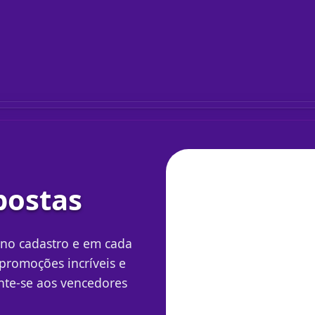
postas
no cadastro e em cada
promoções incríveis e
unte-se aos vencedores