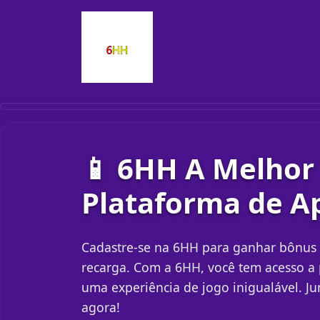
📱 6HH A Melhor
Plataforma de A
Cadastre-se na 6HH para ganhar bônus 
recarga. Com a 6HH, você tem acesso a 
uma experiência de jogo inigualável. J
agora!