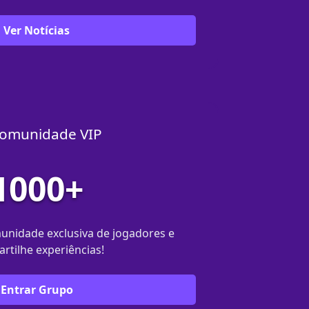
Ver Notícias
Comunidade VIP
1000+
unidade exclusiva de jogadores e
rtilhe experiências!
Entrar Grupo