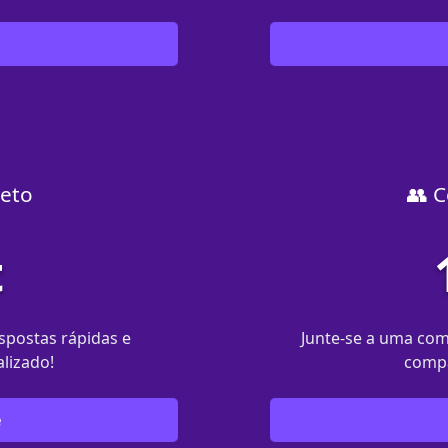
reto
👥 
t
espostas rápidas e
Junte-se a uma com
lizado!
compa
e