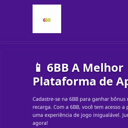
📱 6BB A Melhor
Plataforma de A
Cadastre-se na 6BB para ganhar bônus 
recarga. Com a 6BB, você tem acesso a 
uma experiência de jogo inigualável. J
agora!