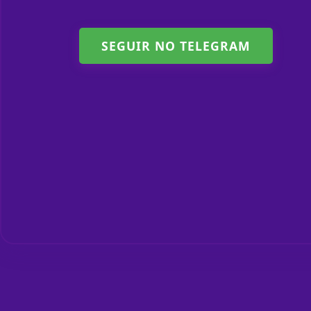
SEGUIR NO TELEGRAM