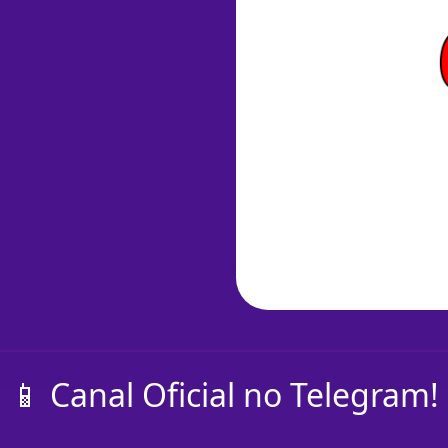
📱 Canal Oficial no Telegram!