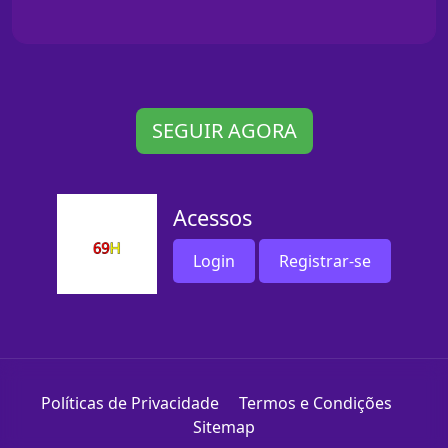
SEGUIR AGORA
Acessos
Login
Registrar-se
Políticas de Privacidade
Termos e Condições
Sitemap