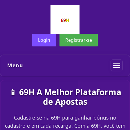
Login
Registrar-se
Menu
📱 69H A Melhor Plataforma
de Apostas
Cadastre-se na 69H para ganhar bônus no
cadastro e em cada recarga. Com a 69H, você tem