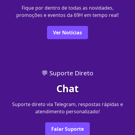
Fique por dentro de todas as novidades,
promoções e eventos da 69H em tempo real!
Ver Notícias
💬 Suporte Direto
Chat
Suporte direto via Telegram, respostas rápidas e
atendimento personalizado!
Falar Suporte