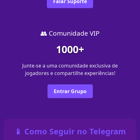
Falar Suporte
👥 Comunidade VIP
1000+
Junte-se a uma comunidade exclusiva de
jogadores e compartilhe experiências!
Entrar Grupo
📱 Como Seguir no Telegram