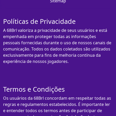
Sitemap
Políticas de Privacidade
A 68Brl valoriza a privacidade de seus usuários e está
empenhada em proteger todas as informações
pessoais fornecidas durante o uso de nossos canais de
comunicação. Todos os dados coletados são utilizados
exclusivamente para fins de melhoria contínua da
experiência de nossos jogadores.
Termos e Condições
Os usuários da 68Brl concordam em respeitar todas as
regras e regulamentos estabelecidos. É importante ler
e entender todos os termos antes de participar de