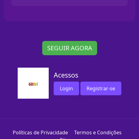
SEGUIR AGORA
Acessos
Login
Registrar-se
Políticas de Privacidade
Termos e Condições