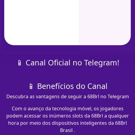
📱 Canal Oficial no Telegram!
📱 Benefícios do Canal
Descubra as vantagens de seguir a 68Brl no Telegram
Com o avanço da tecnologia móvel, os jogadores
podem acessar os inúmeros slots da 68Brl a qualquer
hora por meio dos dispositivos inteligentes da 68Brl
Brasil .