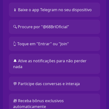
📱 Baixe o app Telegram no seu dispositivo
🔍 Procure por "@68BrlOficial"
👆 Toque em "Entrar" ou "Join"
🔔 Ative as notificações para não perder
nada
💬 Participe das conversas e interaja
🎁 Receba bônus exclusivos
automaticamente