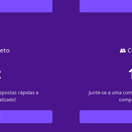
reto
👥 
t
espostas rápidas e
Junte-se a uma com
lizado!
compa
e