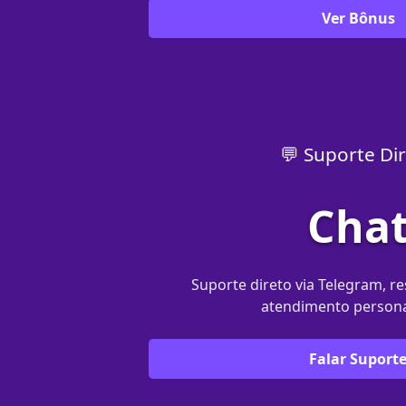
Ver Bônus
💬 Suporte Di
Cha
Suporte direto via Telegram, r
atendimento persona
Falar Suport