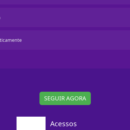
a
aticamente
SEGUIR AGORA
Acessos