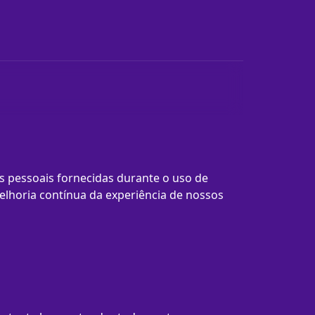
s pessoais fornecidas durante o uso de
elhoria contínua da experiência de nossos