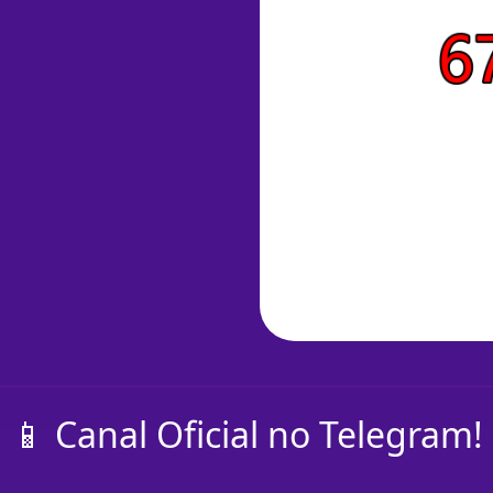
📱 Canal Oficial no Telegram!