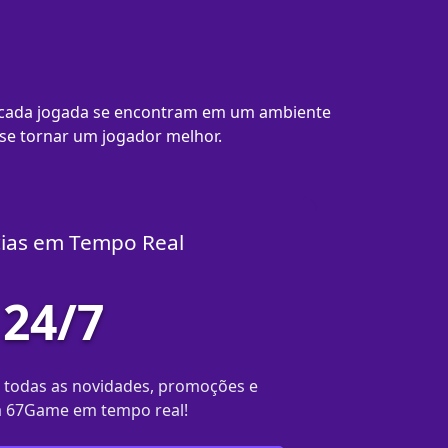
de cada jogada se encontram em um ambiente
 se tornar um jogador melhor.
cias em Tempo Real
24/7
e todas as novidades, promoções e
a 67Game em tempo real!