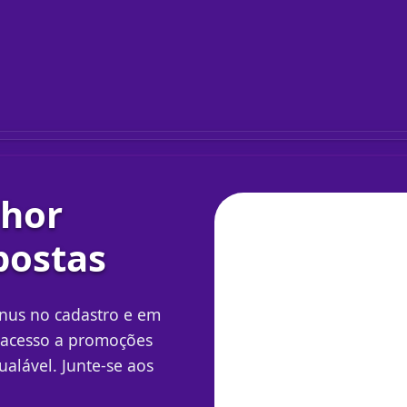
lhor
postas
nus no cadastro e em
 acesso a promoções
ualável. Junte-se aos