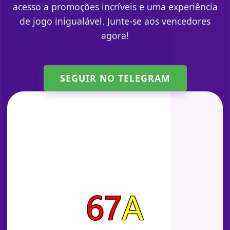
acesso a promoções incríveis e uma experiência
de jogo inigualável. Junte-se aos vencedores
agora!
SEGUIR NO TELEGRAM