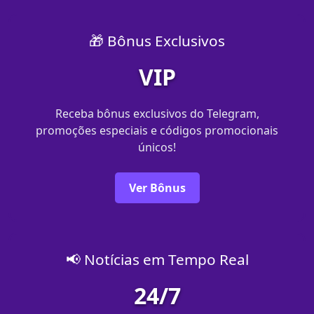
🎁 Bônus Exclusivos
VIP
Receba bônus exclusivos do Telegram,
promoções especiais e códigos promocionais
únicos!
Ver Bônus
📢 Notícias em Tempo Real
24/7