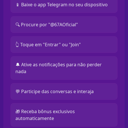
📱 Baixe o app Telegram no seu dispositivo
🔍 Procure por "@67AOficial"
👆 Toque em "Entrar" ou "Join"
🔔 Ative as notificações para não perder
nada
💬 Participe das conversas e interaja
🎁 Receba bônus exclusivos
automaticamente