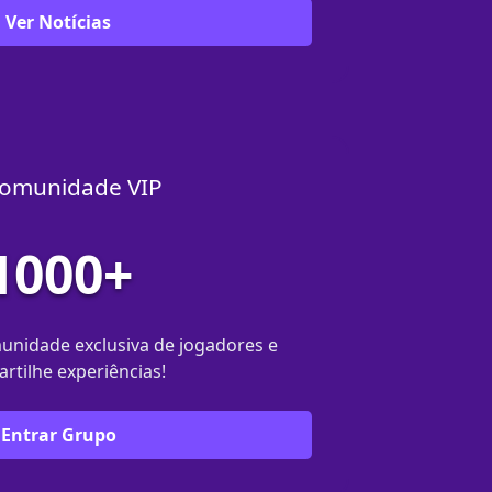
Ver Notícias
Comunidade VIP
1000+
unidade exclusiva de jogadores e
rtilhe experiências!
Entrar Grupo