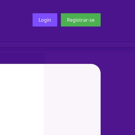
Login
Registrar-se