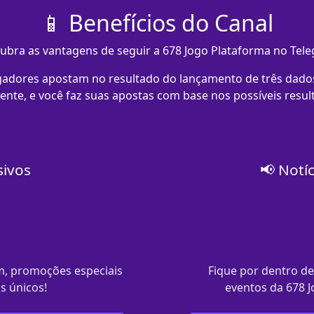
📱 Benefícios do Canal
ubra as vantagens de seguir a 678 Jogo Plataforma no Tel
gadores apostam no resultado do lançamento de três dados
iente, e você faz suas apostas com base nos possíveis resul
sivos
📢 Notí
m, promoções especiais
Fique por dentro d
s únicos!
eventos da 678 