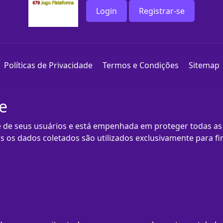
Login
Registrar-se
Políticas de Privacidade
Termos e Condições
Sitemap
de
de de seus usuários e está empenhada em proteger todas a
 os dados coletados são utilizados exclusivamente para fi