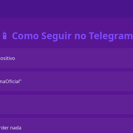
📱 Como Seguir no Telegram
ositivo
maOficial"
erder nada