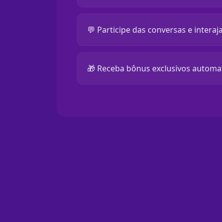
💬 Participe das conversas e interaj
🎁 Receba bônus exclusivos autom