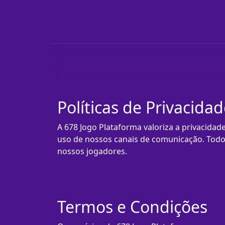
Políticas de Privacida
A 678 Jogo Plataforma valoriza a privacida
uso de nossos canais de comunicação. Todos
nossos jogadores.
Termos e Condições