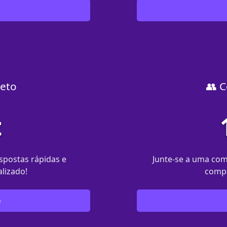
reto
👥 
t
espostas rápidas e
Junte-se a uma com
lizado!
compa
e