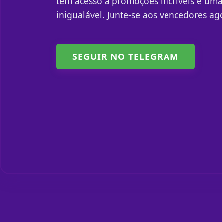
tem acesso a promoções incríveis e uma
inigualável. Junte-se aos vencedores ag
SEGUIR NO TELEGRAM