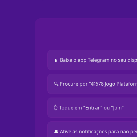
📱 Baixe o app Telegram no seu disp
🔍 Procure por "@678 Jogo Platafor
👆 Toque em "Entrar" ou "Join"
🔔 Ative as notificações para não p