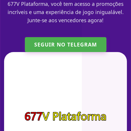
677V Plataforma, você tem acesso a promoções
incríveis e uma experiência de jogo inigualável.
Junte-se aos vencedores agora!
SEGUIR NO TELEGRAM