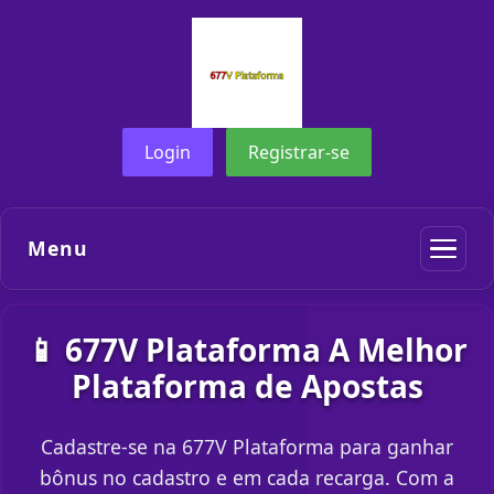
Login
Registrar-se
Menu
📱 677V Plataforma A Melhor
Plataforma de Apostas
Cadastre-se na 677V Plataforma para ganhar
bônus no cadastro e em cada recarga. Com a