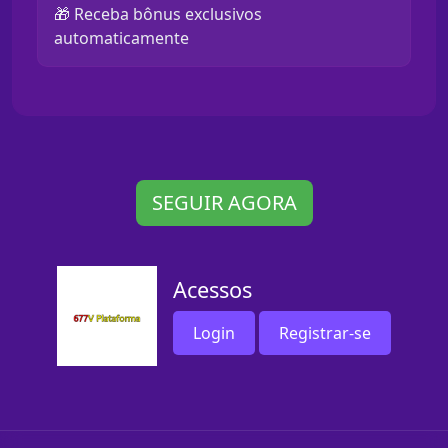
🎁 Receba bônus exclusivos
automaticamente
SEGUIR AGORA
Acessos
Login
Registrar-se