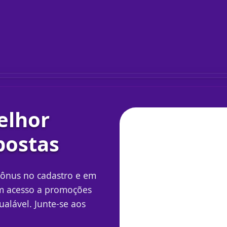
elhor
postas
bônus no cadastro e em
em acesso a promoções
ualável. Junte-se aos