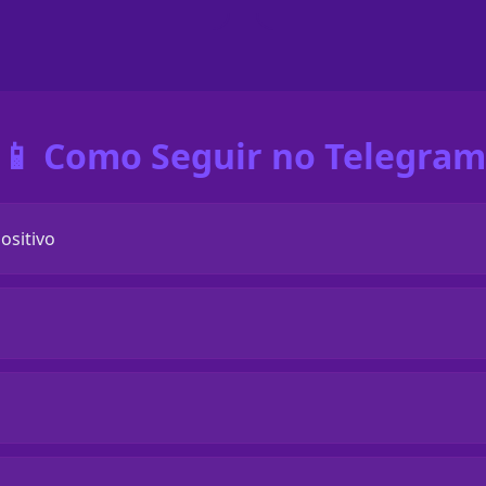
📱 Como Seguir no Telegram
ositivo