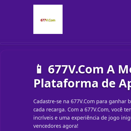
📱 677V.Com A M
Plataforma de A
Cadastre-se na 677V.Com para ganhar 
cada recarga. Com a 677V.Com, você t
incríveis e uma experiência de jogo inig
vencedores agora!