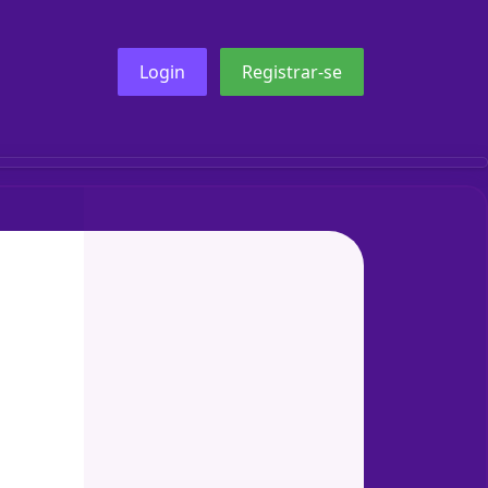
Login
Registrar-se