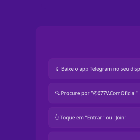
📱 Baixe o app Telegram no seu disp
🔍 Procure por "@677V.ComOficial"
👆 Toque em "Entrar" ou "Join"