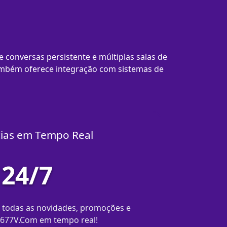
 conversas persistente e múltiplas salas de
 também oferece integração com sistemas de
cias em Tempo Real
24/7
e todas as novidades, promoções e
 677V.Com em tempo real!