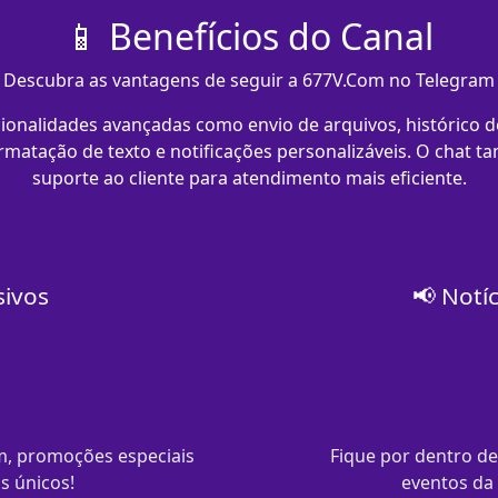
📱 Benefícios do Canal
Descubra as vantagens de seguir a 677V.Com no Telegram
cionalidades avançadas como envio de arquivos, histórico de
ormatação de texto e notificações personalizáveis. O chat
suporte ao cliente para atendimento mais eficiente.
sivos
📢 Notí
m, promoções especiais
Fique por dentro d
s únicos!
eventos da