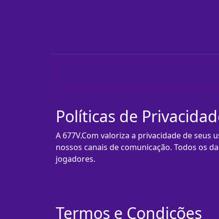
Políticas de Privacida
A 677V.Com valoriza a privacidade de seus 
nossos canais de comunicação. Todos os dad
jogadores.
Termos e Condições