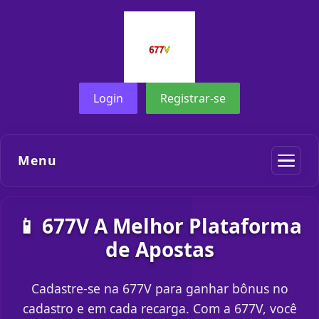
Login
Registrar-se
Menu
📱 677V A Melhor Plataforma
de Apostas
Cadastre-se na 677V para ganhar bônus no
cadastro e em cada recarga. Com a 677V, você