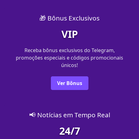
🎁 Bônus Exclusivos
VIP
Receba bônus exclusivos do Telegram,
promoções especiais e códigos promocionais
únicos!
Ver Bônus
📢 Notícias em Tempo Real
24/7