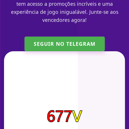
tem acesso a promoções incríveis e uma
experiência de jogo inigualável. Junte-se aos
vencedores agora!
SEGUIR NO TELEGRAM