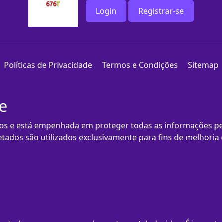
Login
Registrar-se
Políticas de Privacidade
Termos e Condições
Sitemap
de
rios e está empenhada em proteger todas as informações p
tados são utilizados exclusivamente para fins de melhoria