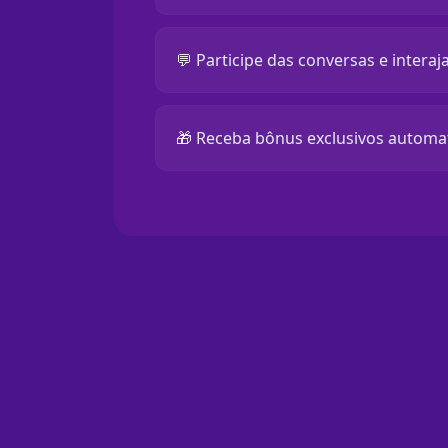
💬 Participe das conversas e interaj
🎁 Receba bônus exclusivos autom