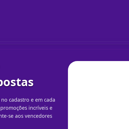
postas
 no cadastro e em cada
 promoções incríveis e
unte-se aos vencedores