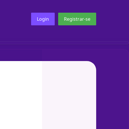
Login
Registrar-se