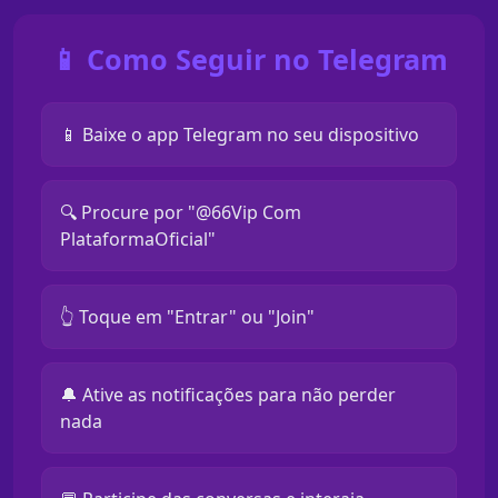
📱 Como Seguir no Telegram
📱 Baixe o app Telegram no seu dispositivo
🔍 Procure por "@66Vip Com
PlataformaOficial"
👆 Toque em "Entrar" ou "Join"
🔔 Ative as notificações para não perder
nada