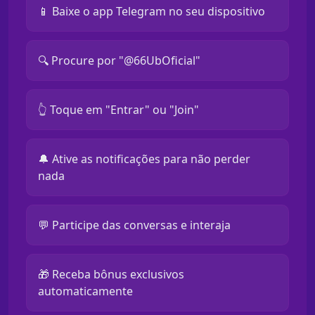
📱 Baixe o app Telegram no seu dispositivo
🔍 Procure por "@66UbOficial"
👆 Toque em "Entrar" ou "Join"
🔔 Ative as notificações para não perder
nada
💬 Participe das conversas e interaja
🎁 Receba bônus exclusivos
automaticamente