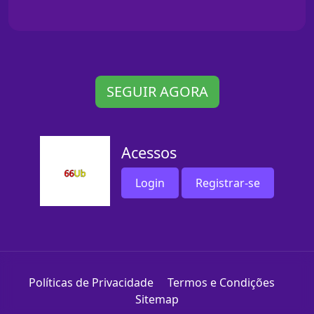
SEGUIR AGORA
Acessos
Login
Registrar-se
Políticas de Privacidade
Termos e Condições
Sitemap