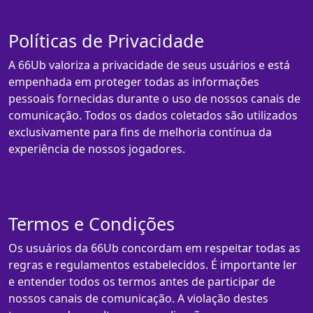
Políticas de Privacidade
A 66Ub valoriza a privacidade de seus usuários e está
empenhada em proteger todas as informações
pessoais fornecidas durante o uso de nossos canais de
comunicação. Todos os dados coletados são utilizados
exclusivamente para fins de melhoria contínua da
experiência de nossos jogadores.
Termos e Condições
Os usuários da 66Ub concordam em respeitar todas as
regras e regulamentos estabelecidos. É importante ler
e entender todos os termos antes de participar de
nossos canais de comunicação. A violação destes