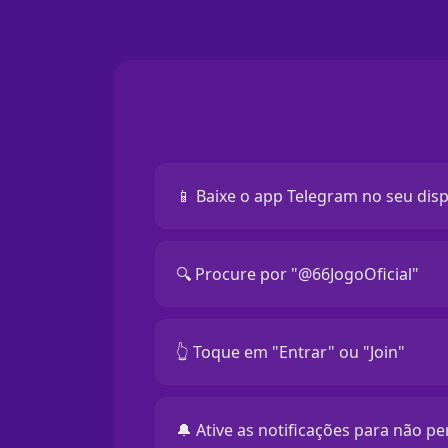
📱 Baixe o app Telegram no seu disp
🔍 Procure por "@66JogoOficial"
👆 Toque em "Entrar" ou "Join"
🔔 Ative as notificações para não p