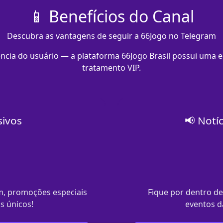
📱 Benefícios do Canal
Descubra as vantagens de seguir a 66Jogo no Telegram
ncia do usuário — a plataforma 66Jogo Brasil possui uma e
tratamento VIP.
sivos
📢 Notí
m, promoções especiais
Fique por dentro d
s únicos!
eventos d