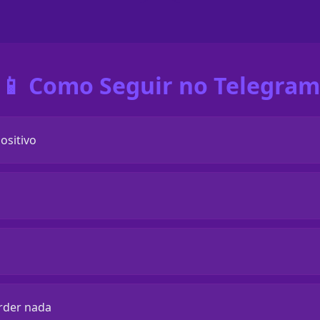
📱 Como Seguir no Telegram
ositivo
erder nada