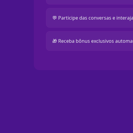
💬 Participe das conversas e interaj
🎁 Receba bônus exclusivos autom