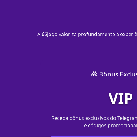
A 66Jogo valoriza profundamente a experiê
🎁 Bônus Exclu
VIP
Receba bônus exclusivos do Telegra
e códigos promocionai