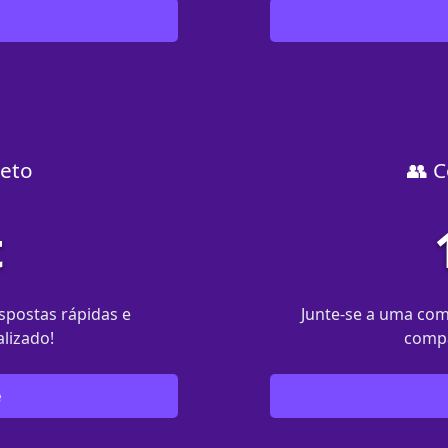
reto
👥 
t
espostas rápidas e
Junte-se a uma com
lizado!
compa
e