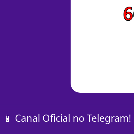
📱 Canal Oficial no Telegram!