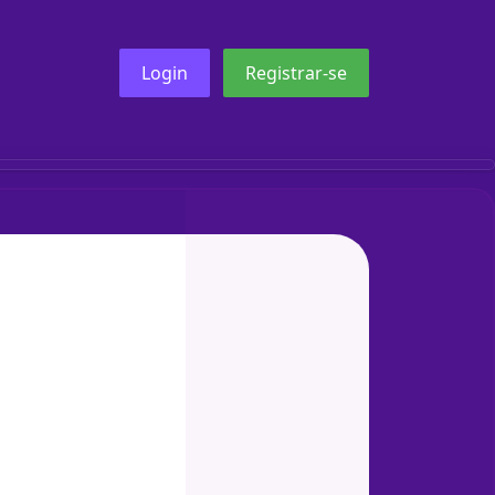
Login
Registrar-se