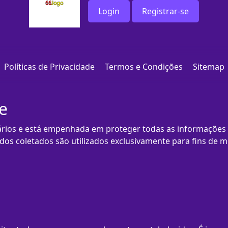
Login
Registrar-se
Políticas de Privacidade
Termos e Condições
Sitemap
de
uários e está empenhada em proteger todas as informações
os coletados são utilizados exclusivamente para fins de m