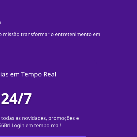
m
omo missão transformar o entretenimento em
cias em Tempo Real
24/7
e todas as novidades, promoções e
66Brl Login em tempo real!