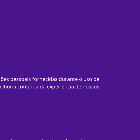
ções pessoais fornecidas durante o uso de
elhoria contínua da experiência de nossos