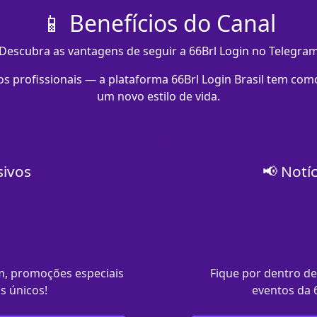
📱 Benefícios do Canal
Descubra as vantagens de seguir a 66Brl Login no Telegra
gos profissionais — a plataforma 66Brl Login Brasil tem c
um novo estilo de vida.
sivos
📢 Notí
m, promoções especiais
Fique por dentro d
s únicos!
eventos da 