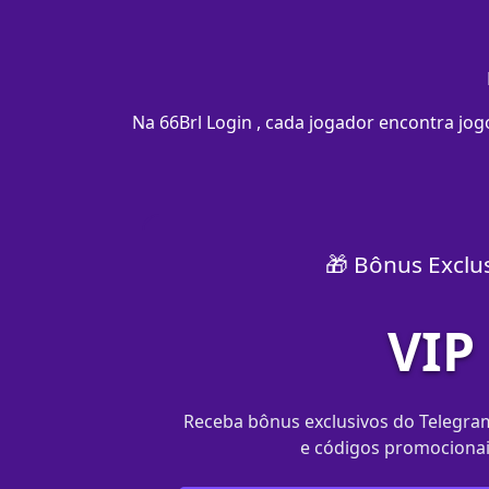
Na 66Brl Login , cada jogador encontra jo
🎁 Bônus Exclu
VIP
Receba bônus exclusivos do Telegra
e códigos promocionai