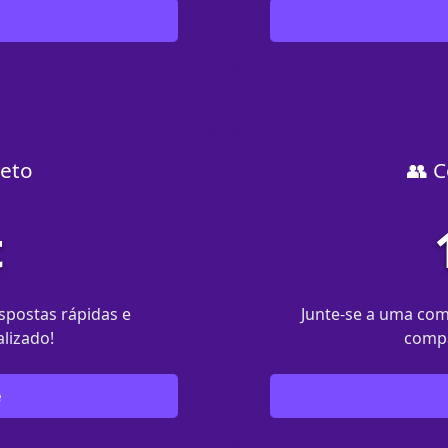
reto
👥 
t
espostas rápidas e
Junte-se a uma com
lizado!
compa
e