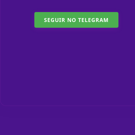
SEGUIR NO TELEGRAM