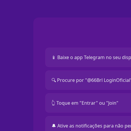
📱 Baixe o app Telegram no seu disp
🔍 Procure por "@66Brl LoginOficial
👆 Toque em "Entrar" ou "Join"
🔔 Ative as notificações para não p