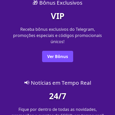
🎁 Bônus Exclusivos
VIP
Receba bônus exclusivos do Telegram,
promoções especiais e códigos promocionais
únicos!
Ver Bônus
📢 Notícias em Tempo Real
24/7
Fique por dentro de todas as novidades,