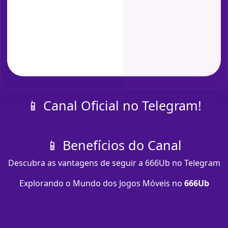
📱 Canal Oficial no Telegram!
📱 Benefícios do Canal
Descubra as vantagens de seguir a 666Ub no Telegram
Explorando o Mundo dos Jogos Móveis no
666Ub