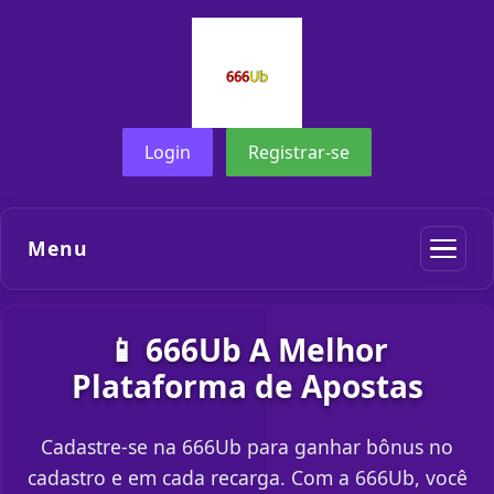
Login
Registrar-se
Menu
📱 666Ub A Melhor
Plataforma de Apostas
Cadastre-se na 666Ub para ganhar bônus no
cadastro e em cada recarga. Com a 666Ub, você