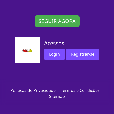
SEGUIR AGORA
Acessos
Login
Registrar-se
Políticas de Privacidade
Termos e Condições
Sitemap