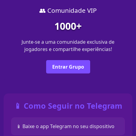
👥 Comunidade VIP
1000+
Junte-se a uma comunidade exclusiva de
jogadores e compartilhe experiências!
Entrar Grupo
📱 Como Seguir no Telegram
📱 Baixe o app Telegram no seu dispositivo