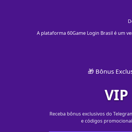
D
A plataforma 60Game Login Brasil é um v
🎁 Bônus Exclu
VIP
Receba bônus exclusivos do Telegra
e códigos promocionai