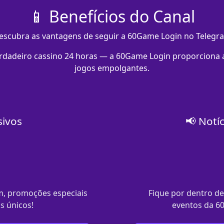
📱 Benefícios do Canal
escubra as vantagens de seguir a 60Game Login no Telegr
erdadeiro cassino 24 horas — a 60Game Login proporciona 
jogos empolgantes.
sivos
📢 Notí
m, promoções especiais
Fique por dentro d
s únicos!
eventos da 6