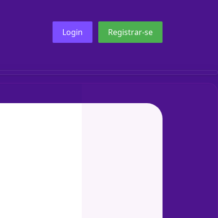
Login
Registrar-se