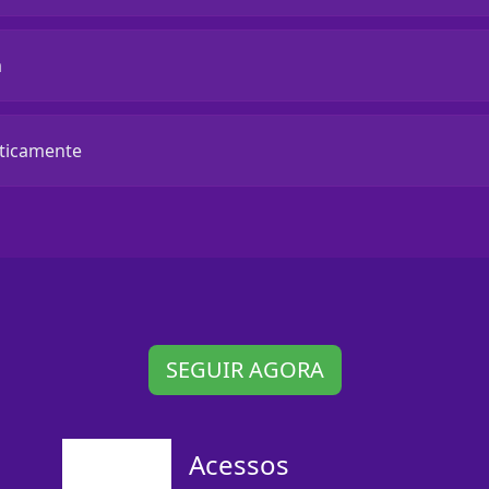
a
aticamente
SEGUIR AGORA
Acessos