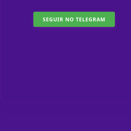
SEGUIR NO TELEGRAM