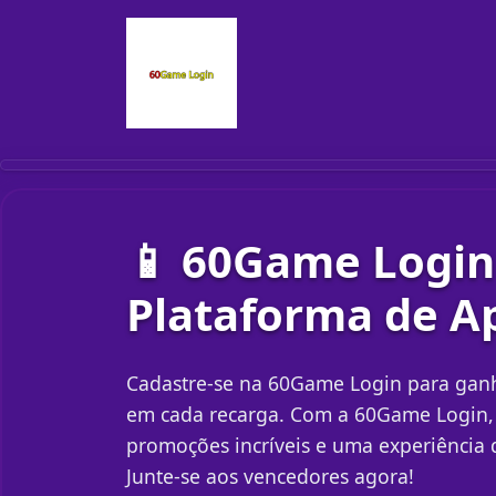
📱 60Game Login
Plataforma de A
Cadastre-se na 60Game Login para ganh
em cada recarga. Com a 60Game Login, 
promoções incríveis e uma experiência d
Junte-se aos vencedores agora!