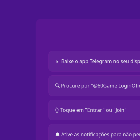
📱 Baixe o app Telegram no seu disp
🔍 Procure por "@60Game LoginOfic
👆 Toque em "Entrar" ou "Join"
🔔 Ative as notificações para não p