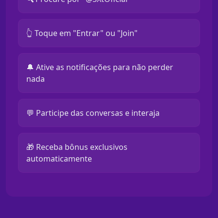
👆 Toque em "Entrar" ou "Join"
🔔 Ative as notificações para não perder
nada
💬 Participe das conversas e interaja
🎁 Receba bônus exclusivos
automaticamente