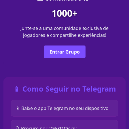
1000+
Junte-se a uma comunidade exclusiva de
jogadores e compartilhe experiências!
Entrar Grupo
📱 Como Seguir no Telegram
📱 Baixe o app Telegram no seu dispositivo
🔍 Procure por "@5XtOficial"