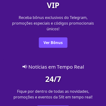
VIP
Receba bônus exclusivos do Telegram,
promoções especiais e códigos promocionais
únicos!
Ver Bônus
📢 Notícias em Tempo Real
24/7
Fique por dentro de todas as novidades,
promoções e eventos da 5Xt em tempo real!