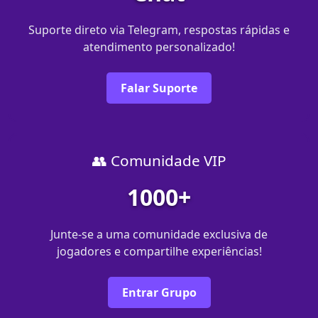
Suporte direto via Telegram, respostas rápidas e
atendimento personalizado!
Falar Suporte
👥 Comunidade VIP
1000+
Junte-se a uma comunidade exclusiva de
jogadores e compartilhe experiências!
Entrar Grupo