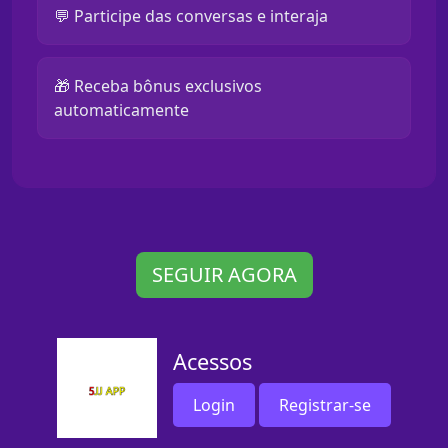
💬 Participe das conversas e interaja
🎁 Receba bônus exclusivos
automaticamente
SEGUIR AGORA
Acessos
Login
Registrar-se