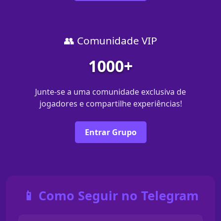
👥 Comunidade VIP
1000+
Junte-se a uma comunidade exclusiva de
jogadores e compartilhe experiências!
Entrar Grupo
📱 Como Seguir no Telegram