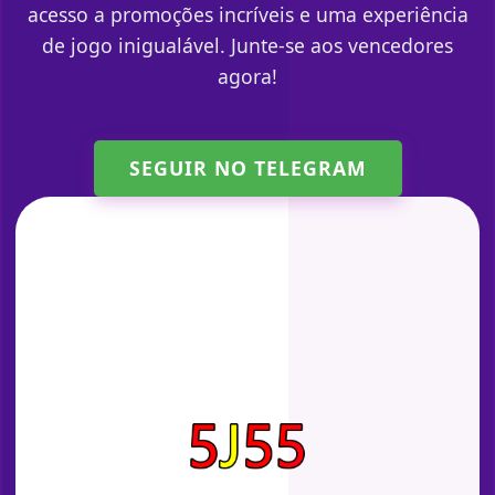
acesso a promoções incríveis e uma experiência
de jogo inigualável. Junte-se aos vencedores
agora!
SEGUIR NO TELEGRAM