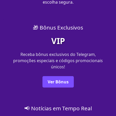
escolha segura.
🎁 Bônus Exclusivos
VIP
Receba bônus exclusivos do Telegram,
promoções especiais e códigos promocionais
únicos!
Ver Bônus
📢 Notícias em Tempo Real