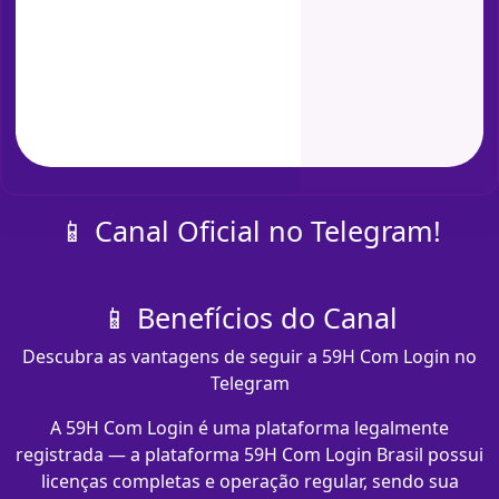
📱 Canal Oficial no Telegram!
📱 Benefícios do Canal
Descubra as vantagens de seguir a 59H Com Login no
Telegram
A 59H Com Login é uma plataforma legalmente
registrada — a plataforma 59H Com Login Brasil possui
licenças completas e operação regular, sendo sua