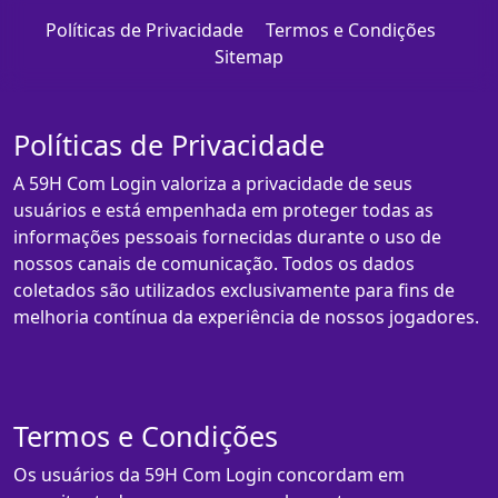
Políticas de Privacidade
Termos e Condições
Sitemap
Políticas de Privacidade
A 59H Com Login valoriza a privacidade de seus
usuários e está empenhada em proteger todas as
informações pessoais fornecidas durante o uso de
nossos canais de comunicação. Todos os dados
coletados são utilizados exclusivamente para fins de
melhoria contínua da experiência de nossos jogadores.
Termos e Condições
Os usuários da 59H Com Login concordam em