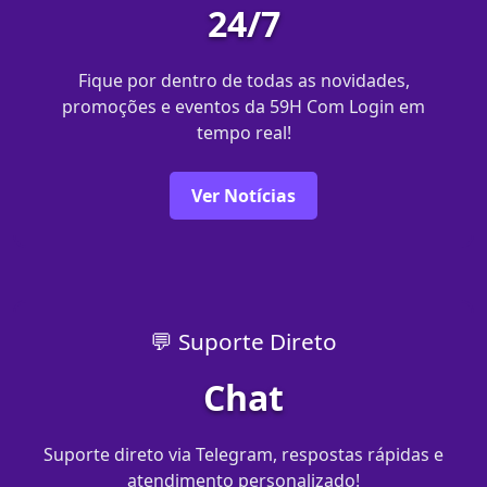
24/7
Fique por dentro de todas as novidades,
promoções e eventos da 59H Com Login em
tempo real!
Ver Notícias
💬 Suporte Direto
Chat
Suporte direto via Telegram, respostas rápidas e
atendimento personalizado!