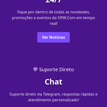
Fique por dentro de todas as novidades,
promoções e eventos da 599K.Com em tempo
real!
Ver Notícias
💬 Suporte Direto
Chat
Suporte direto via Telegram, respostas rápidas e
atendimento personalizado!