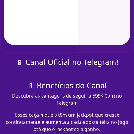
📱 Canal Oficial no Telegram!
📱 Benefícios do Canal
Descubra as vantagens de seguir a 599K.Com no
Telegram
Esses caça-níqueis têm um jackpot que cresce
continuamente e aumenta a cada aposta feita no jogo
até que o jackpot seja ganho.