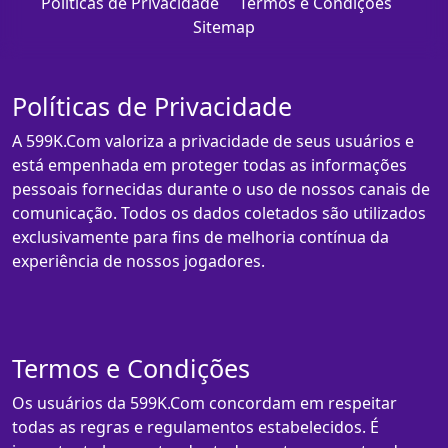
Políticas de Privacidade
Termos e Condições
Sitemap
Políticas de Privacidade
A 599K.Com valoriza a privacidade de seus usuários e
está empenhada em proteger todas as informações
pessoais fornecidas durante o uso de nossos canais de
comunicação. Todos os dados coletados são utilizados
exclusivamente para fins de melhoria contínua da
experiência de nossos jogadores.
Termos e Condições
Os usuários da 599K.Com concordam em respeitar
todas as regras e regulamentos estabelecidos. É