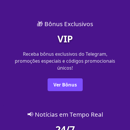
🎁 Bônus Exclusivos
VIP
Receba bônus exclusivos do Telegram,
promoções especiais e códigos promocionais
únicos!
Ver Bônus
📢 Notícias em Tempo Real
24/7