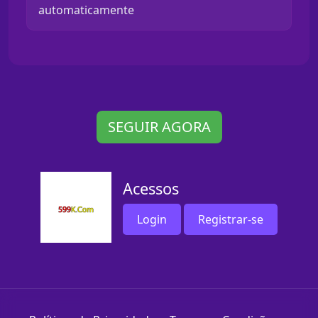
automaticamente
SEGUIR AGORA
Acessos
Login
Registrar-se