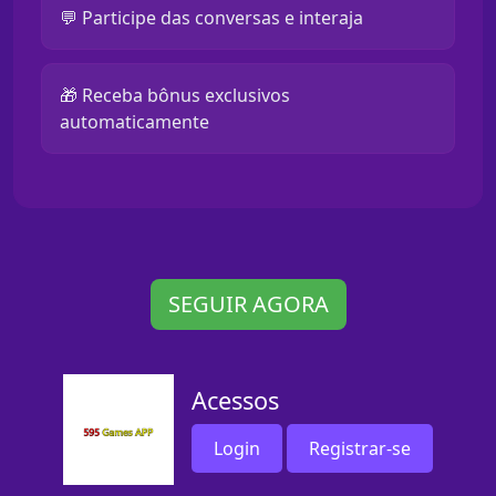
💬 Participe das conversas e interaja
🎁 Receba bônus exclusivos
automaticamente
SEGUIR AGORA
Acessos
Login
Registrar-se