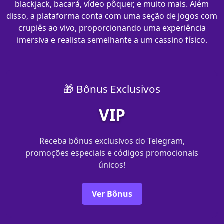
blackjack, bacará, vídeo pôquer, e muito mais. Além
disso, a plataforma conta com uma seção de jogos com
crupiês ao vivo, proporcionando uma experiência
imersiva e realista semelhante a um cassino físico.
🎁 Bônus Exclusivos
VIP
Receba bônus exclusivos do Telegram,
promoções especiais e códigos promocionais
únicos!
Ver Bônus