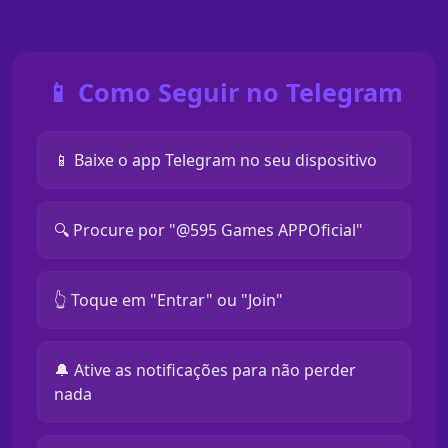
📱 Como Seguir no Telegram
📱 Baixe o app Telegram no seu dispositivo
🔍 Procure por "@595 Games APPOficial"
👆 Toque em "Entrar" ou "Join"
🔔 Ative as notificações para não perder
nada