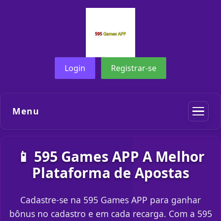
Login
Registrar-se
Menu
📱 595 Games APP A Melhor
Plataforma de Apostas
Cadastre-se na 595 Games APP para ganhar
bônus no cadastro e em cada recarga. Com a 595