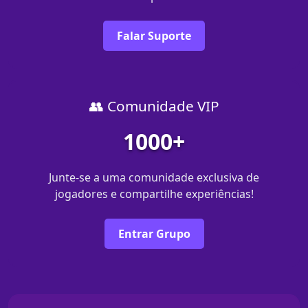
Falar Suporte
👥 Comunidade VIP
1000+
Junte-se a uma comunidade exclusiva de
jogadores e compartilhe experiências!
Entrar Grupo