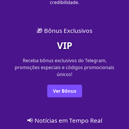
credibilidade.
🎁 Bônus Exclusivos
VIP
Receba bônus exclusivos do Telegram,
promoções especiais e códigos promocionais
únicos!
Ver Bônus
📢 Notícias em Tempo Real