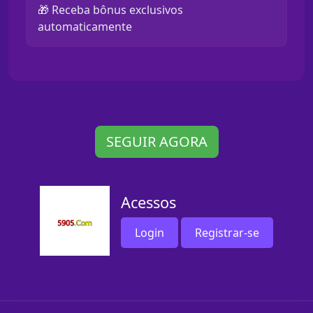
🎁 Receba bônus exclusivos
automaticamente
SEGUIR AGORA
Acessos
Login
Registrar-se