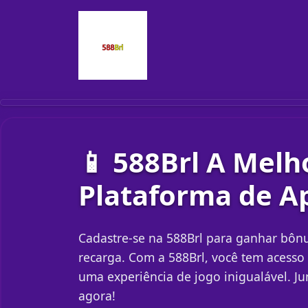
📱 588Brl A Melh
Plataforma de A
Cadastre-se na 588Brl para ganhar bôn
recarga. Com a 588Brl, você tem acesso 
uma experiência de jogo inigualável. J
agora!