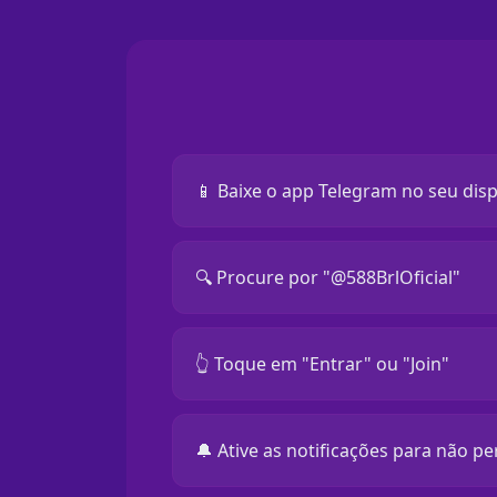
📱 Baixe o app Telegram no seu disp
🔍 Procure por "@588BrlOficial"
👆 Toque em "Entrar" ou "Join"
🔔 Ative as notificações para não p