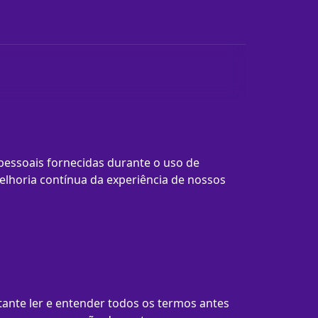
pessoais fornecidas durante o uso de
elhoria contínua da experiência de nossos
ante ler e entender todos os termos antes