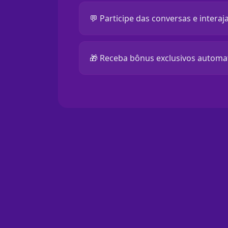
💬 Participe das conversas e interaj
🎁 Receba bônus exclusivos autom