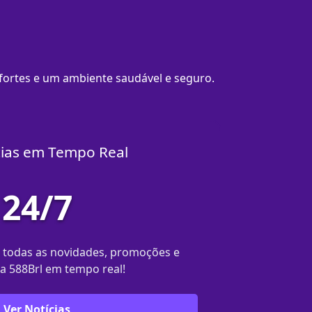
 fortes e um ambiente saudável e seguro.
cias em Tempo Real
24/7
e todas as novidades, promoções e
a 588Brl em tempo real!
Ver Notícias