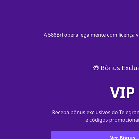
A 588Brl opera legalmente com licença v
🎁 Bônus Exclu
VIP
Receba bônus exclusivos do Telegra
e códigos promocionai
Ver Bônus