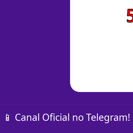
📱 Canal Oficial no Telegram!