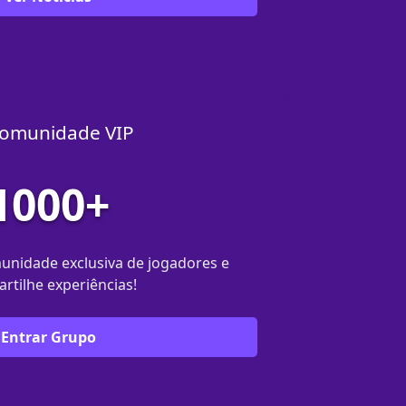
Comunidade VIP
1000+
unidade exclusiva de jogadores e
rtilhe experiências!
Entrar Grupo