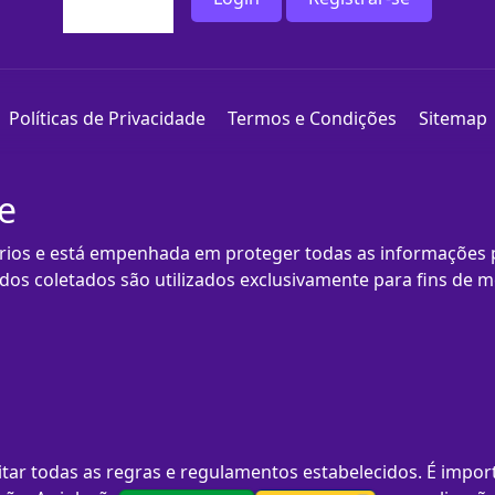
Políticas de Privacidade
Termos e Condições
Sitemap
de
uários e está empenhada em proteger todas as informações 
os coletados são utilizados exclusivamente para fins de m
ar todas as regras e regulamentos estabelecidos. É import