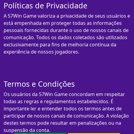
Políticas de Privacidade
A 57Win Game valoriza a privacidade de seus usuários e
está empenhada em proteger todas as informações
pessoais fornecidas durante o uso de nossos canais de
comunicação. Todos os dados coletados são utilizados
exclusivamente para fins de melhoria contínua da
experiência de nossos jogadores.
Termos e Condições
Os usuários da 57Win Game concordam em respeitar
todas as regras e regulamentos estabelecidos. É
importante ler e entender todos os termos antes de
participar de nossos canais de comunicação. A violação
destes termos pode resultar em penalizações ou na
suspensão da conta.