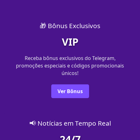
🎁 Bônus Exclusivos
VIP
Receba bônus exclusivos do Telegram,
promoções especiais e códigos promocionais
únicos!
Ver Bônus
📢 Notícias em Tempo Real
24/7