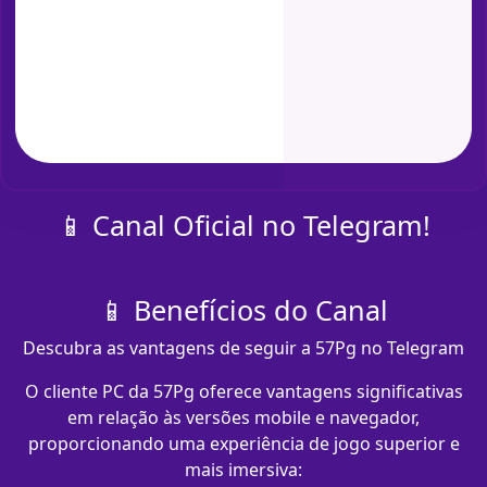
📱 Canal Oficial no Telegram!
📱 Benefícios do Canal
Descubra as vantagens de seguir a 57Pg no Telegram
O cliente PC da 57Pg oferece vantagens significativas
em relação às versões mobile e navegador,
proporcionando uma experiência de jogo superior e
mais imersiva: