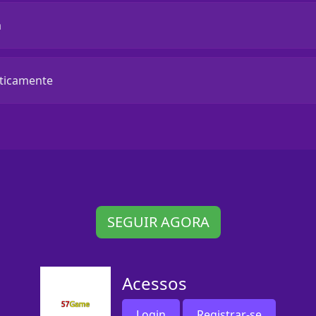
a
aticamente
SEGUIR AGORA
Acessos
Login
Registrar-se