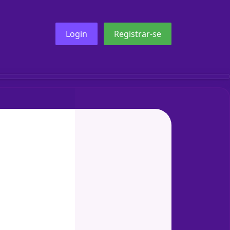
Login
Registrar-se