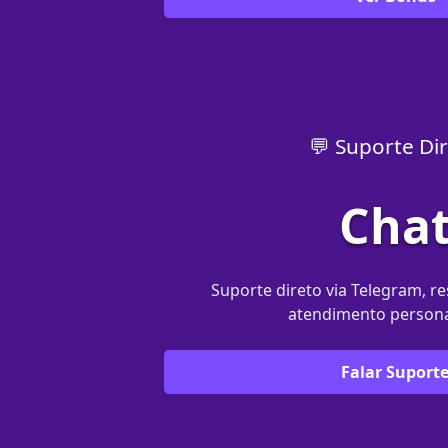
💬 Suporte Di
Cha
Suporte direto via Telegram, r
atendimento persona
Falar Suport