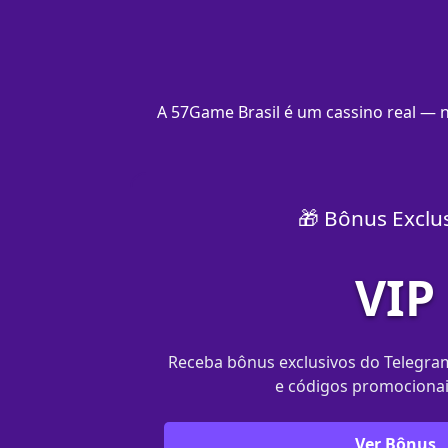
A 57Game Brasil é um cassino real — 
🎁 Bônus Exclu
VIP
Receba bônus exclusivos do Telegra
e códigos promocionai
Ver Bônus