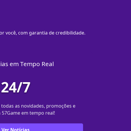
 você, com garantia de credibilidade.
cias em Tempo Real
24/7
e todas as novidades, promoções e
a 57Game em tempo real!
Ver Notícias