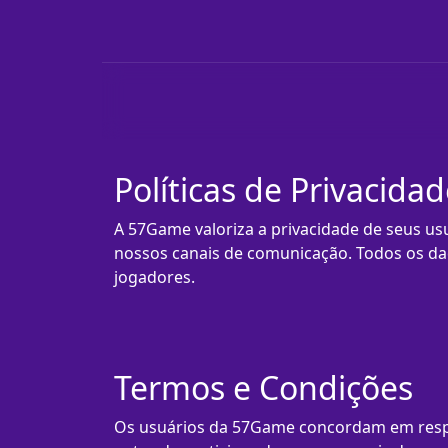
Políticas de Privacida
A 57Game valoriza a privacidade de seus u
nossos canais de comunicação. Todos os dad
jogadores.
Termos e Condições
Os usuários da 57Game concordam em respei