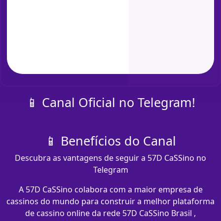
📱 Canal Oficial no Telegram!
📱 Benefícios do Canal
Descubra as vantagens de seguir a 57D CaSSino no
Telegram
A 57D CaSSino colabora com a maior empresa de
cassinos do mundo para construir a melhor plataforma
de cassino online da rede 57D CaSSino Brasil ,