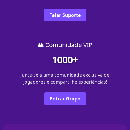
Falar Suporte
👥 Comunidade VIP
1000+
Junte-se a uma comunidade exclusiva de
jogadores e compartilhe experiências!
Entrar Grupo