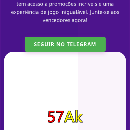
tem acesso a promoções incríveis e uma
experiência de jogo inigualável. Junte-se aos
vencedores agora!
SEGUIR NO TELEGRAM