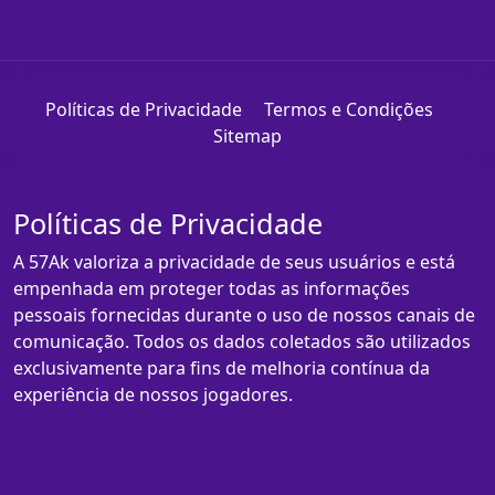
Políticas de Privacidade
Termos e Condições
Sitemap
Políticas de Privacidade
A 57Ak valoriza a privacidade de seus usuários e está
empenhada em proteger todas as informações
pessoais fornecidas durante o uso de nossos canais de
comunicação. Todos os dados coletados são utilizados
exclusivamente para fins de melhoria contínua da
experiência de nossos jogadores.