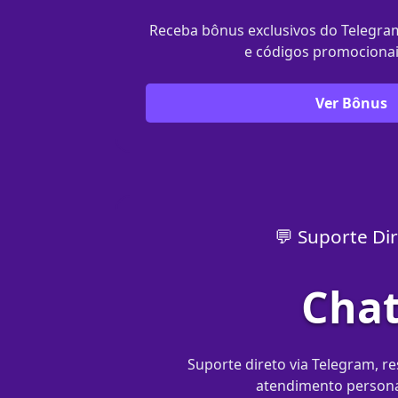
Receba bônus exclusivos do Telegra
e códigos promocionai
Ver Bônus
💬 Suporte Di
Cha
Suporte direto via Telegram, r
atendimento persona