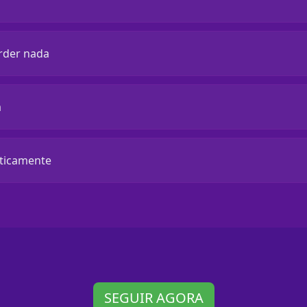
erder nada
a
aticamente
SEGUIR AGORA