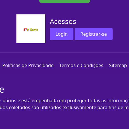
Acessos
Login
Registrar-se
Políticas de Privacidade
Termos e Condições
Sitemap
de
 usuários e está empenhada em proteger todas as informaçõ
os coletados são utilizados exclusivamente para fins de m