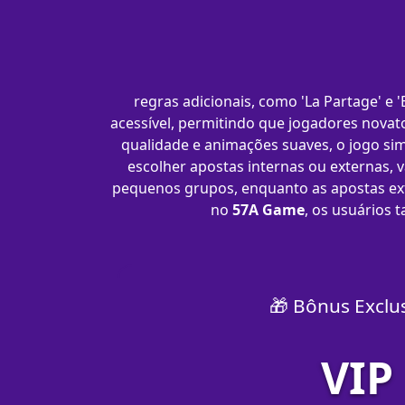
regras adicionais, como 'La Partage' e 
acessível, permitindo que jogadores novato
qualidade e animações suaves, o jogo si
escolher apostas internas ou externas, 
pequenos grupos, enquanto as apostas ext
no
57A Game
, os usuários 
🎁 Bônus Exclu
VIP