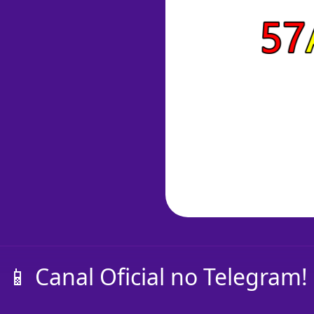
📱 Canal Oficial no Telegram!