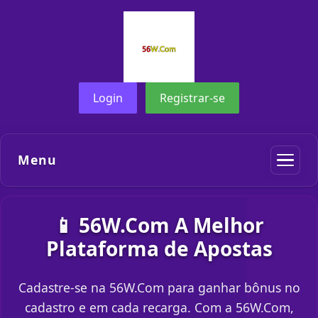
Login
Registrar-se
Menu
📱 56W.Com A Melhor
Plataforma de Apostas
Cadastre-se na 56W.Com para ganhar bônus no
cadastro e em cada recarga. Com a 56W.Com,