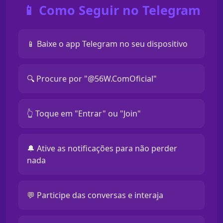
📱 Como Seguir no Telegram
📱 Baixe o app Telegram no seu dispositivo
🔍 Procure por "@56W.ComOficial"
👆 Toque em "Entrar" ou "Join"
🔔 Ative as notificações para não perder
nada
💬 Participe das conversas e interaja