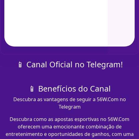
📱 Canal Oficial no Telegram!
📱 Benefícios do Canal
Descubra as vantagens de seguir a 56W.Com no
Telegram
Descubra como as apostas esportivas no 56W.Com
oferecem uma emocionante combinação de
entretenimento e oportunidades de ganhos, com uma