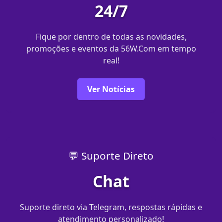
24/7
Fique por dentro de todas as novidades,
promoções e eventos da 56W.Com em tempo
real!
Ver Notícias
💬 Suporte Direto
Chat
Suporte direto via Telegram, respostas rápidas e
atendimento personalizado!