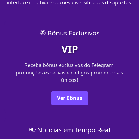
interface intuitiva e opções diversificadas de apostas.
🎁 Bônus Exclusivos
VIP
Receba bônus exclusivos do Telegram,
promoções especiais e códigos promocionais
únicos!
Ver Bônus
📢 Notícias em Tempo Real