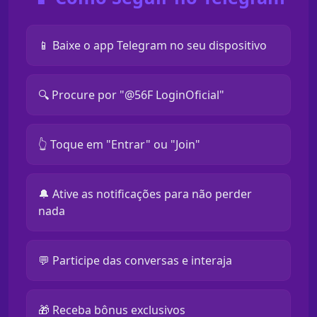
📱 Baixe o app Telegram no seu dispositivo
🔍 Procure por "@56F LoginOficial"
👆 Toque em "Entrar" ou "Join"
🔔 Ative as notificações para não perder
nada
💬 Participe das conversas e interaja
🎁 Receba bônus exclusivos