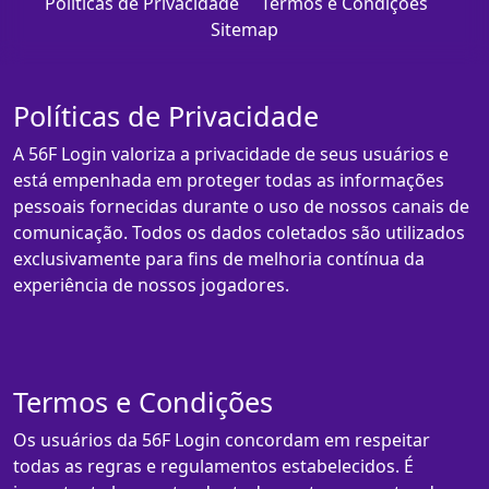
Políticas de Privacidade
Termos e Condições
Sitemap
Políticas de Privacidade
A 56F Login valoriza a privacidade de seus usuários e
está empenhada em proteger todas as informações
pessoais fornecidas durante o uso de nossos canais de
comunicação. Todos os dados coletados são utilizados
exclusivamente para fins de melhoria contínua da
experiência de nossos jogadores.
Termos e Condições
Os usuários da 56F Login concordam em respeitar
todas as regras e regulamentos estabelecidos. É