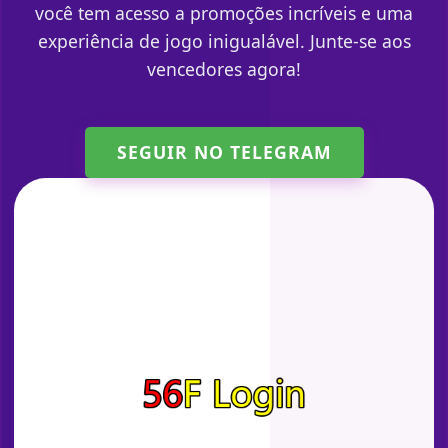
você tem acesso a promoções incríveis e uma
experiência de jogo inigualável. Junte-se aos
vencedores agora!
SEGUIR NO TELEGRAM