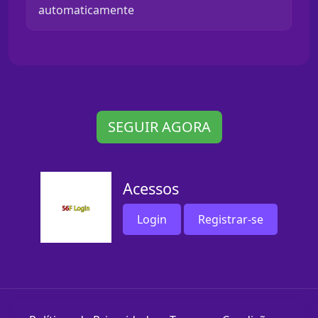
automaticamente
SEGUIR AGORA
Acessos
Login
Registrar-se