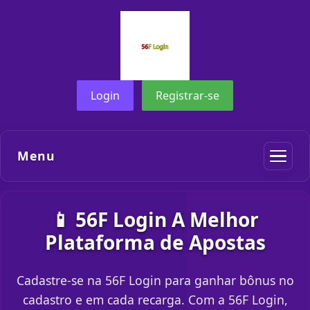
Login
Registrar-se
Menu
📱 56F Login A Melhor
Plataforma de Apostas
Cadastre-se na 56F Login para ganhar bônus no
cadastro e em cada recarga. Com a 56F Login,