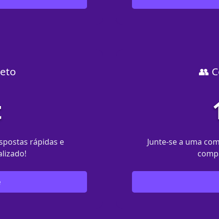
reto
👥 
t
espostas rápidas e
Junte-se a uma com
lizado!
compa
e