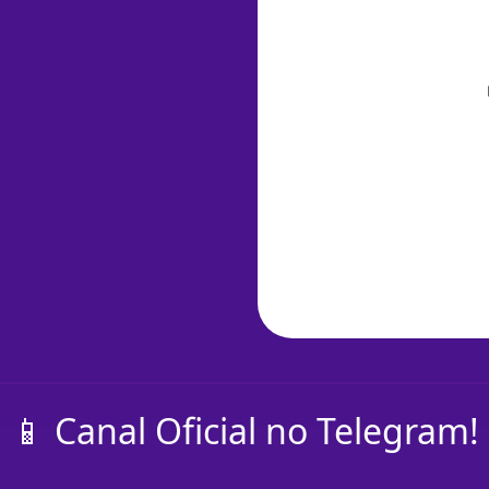
📱 Canal Oficial no Telegram!