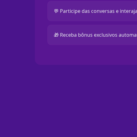
💬 Participe das conversas e interaj
🎁 Receba bônus exclusivos autom