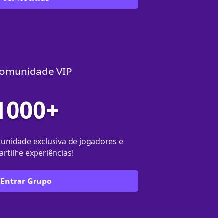
Comunidade VIP
1000+
unidade exclusiva de jogadores e
rtilhe experiências!
Entrar Grupo