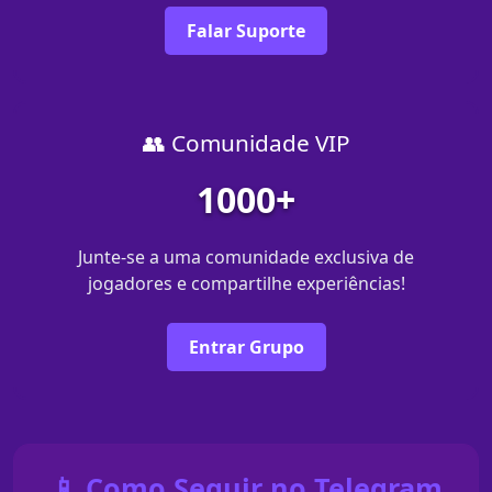
Falar Suporte
👥 Comunidade VIP
1000+
Junte-se a uma comunidade exclusiva de
jogadores e compartilhe experiências!
Entrar Grupo
📱 Como Seguir no Telegram