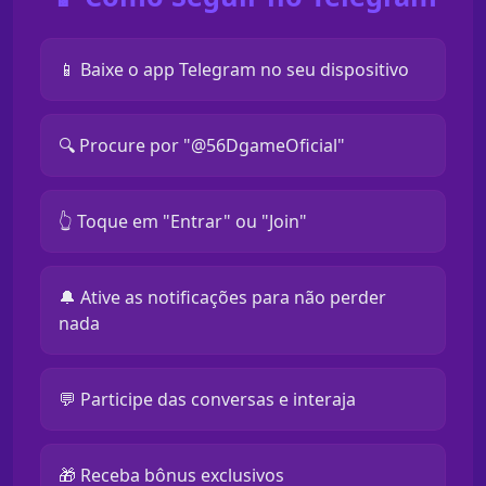
📱 Baixe o app Telegram no seu dispositivo
🔍 Procure por "@56DgameOficial"
👆 Toque em "Entrar" ou "Join"
🔔 Ative as notificações para não perder
nada
💬 Participe das conversas e interaja
🎁 Receba bônus exclusivos