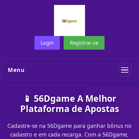
Login
Registrar-se
Menu
📱 56Dgame A Melhor
Plataforma de Apostas
Cadastre-se na 56Dgame para ganhar bônus no
cadastro e em cada recarga. Com a 56Dgame,