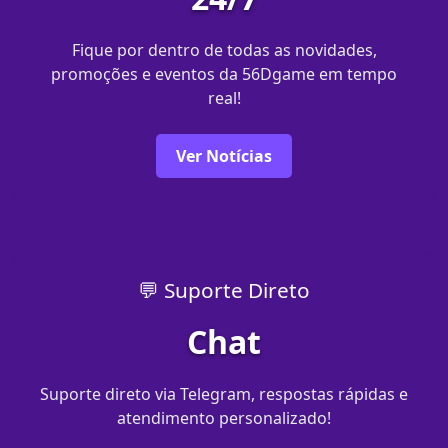
Fique por dentro de todas as novidades,
promoções e eventos da 56Dgame em tempo
real!
Ver Notícias
💬 Suporte Direto
Chat
Suporte direto via Telegram, respostas rápidas e
atendimento personalizado!