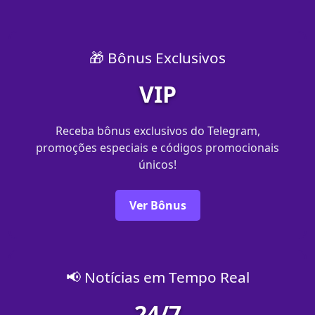
🎁 Bônus Exclusivos
VIP
Receba bônus exclusivos do Telegram,
promoções especiais e códigos promocionais
únicos!
Ver Bônus
📢 Notícias em Tempo Real
24/7