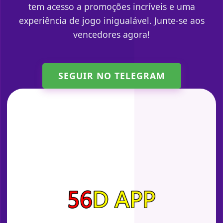
tem acesso a promoções incríveis e uma
experiência de jogo inigualável. Junte-se aos
vencedores agora!
SEGUIR NO TELEGRAM