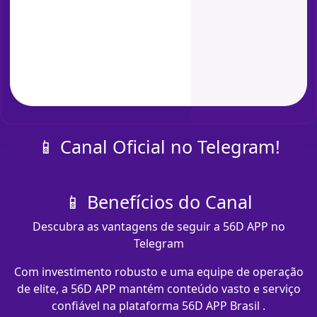
📱 Canal Oficial no Telegram!
📱 Benefícios do Canal
Descubra as vantagens de seguir a 56D APP no
Telegram
Com investimento robusto e uma equipe de operação
de elite, a 56D APP mantém conteúdo vasto e serviço
confiável na plataforma 56D APP Brasil .